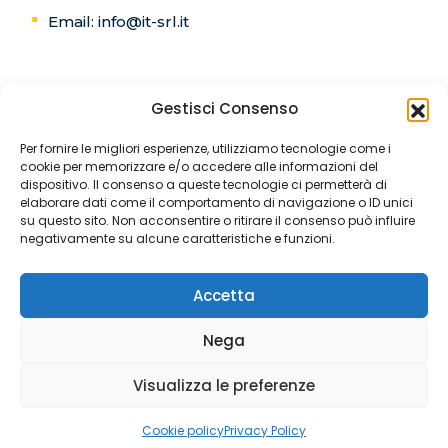
Email: info@it-srl.it
Gestisci Consenso
C.F. e P.IVA:02768460657
Per fornire le migliori esperienze, utilizziamo tecnologie come i
cookie per memorizzare e/o accedere alle informazioni del
Registro delle imprese di Salerno
dispositivo. Il consenso a queste tecnologie ci permetterà di
elaborare dati come il comportamento di navigazione o ID unici
Codice univoco:5RUO82D
su questo sito. Non acconsentire o ritirare il consenso può influire
negativamente su alcune caratteristiche e funzioni.
REA SA-241131
Accetta
Cap.sociale: €582.400,00
Nega
Visualizza le preferenze
© 2026 it-srl. All rights reserved.
Cookie policy
Privacy Policy