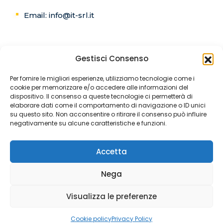
Email: info@it-srl.it
Gestisci Consenso
C.F. e P.IVA:02768460657
Per fornire le migliori esperienze, utilizziamo tecnologie come i
cookie per memorizzare e/o accedere alle informazioni del
Registro delle imprese di Salerno
dispositivo. Il consenso a queste tecnologie ci permetterà di
elaborare dati come il comportamento di navigazione o ID unici
Codice univoco:5RUO82D
su questo sito. Non acconsentire o ritirare il consenso può influire
negativamente su alcune caratteristiche e funzioni.
REA SA-241131
Accetta
Cap.sociale: €582.400,00
Nega
Visualizza le preferenze
© 2026 it-srl. All rights reserved.
Cookie policy
Privacy Policy