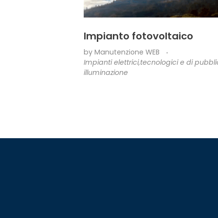
Impianto fotovoltaico
by
Manutenzione WEB
Impianti elettrici,tecnologici e di pubbl
illuminazione