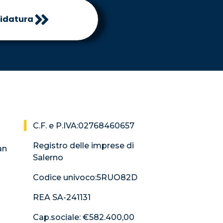
idatura
C.F. e P.IVA:02768460657
Registro delle imprese di
an
Salerno
Codice univoco:5RUO82D
REA SA-241131
Cap.sociale: €582.400,00