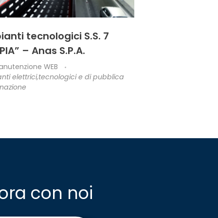
ianti tecnologici S.S. 7
PIA” – Anas S.P.A.
anutenzione WEB
nti elettrici,tecnologici e di pubblica
inazione
ora con noi