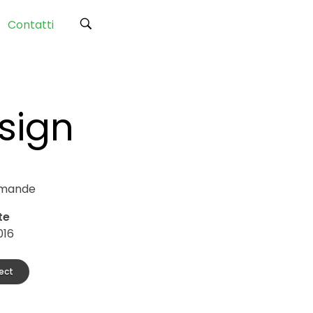
Contatti
esign
mande
te
016
ect