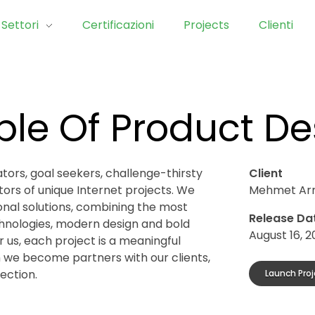
Settori
Certificazioni
Projects
Clienti
iple Of Product D
tors, goal seekers, challenge-thirsty
Client
tors of unique Internet projects. We
Mehmet Ar
onal solutions, combining the most
Release Da
nologies, modern design and bold
August 16, 2
 us, each project is a meaningful
h we become partners with our clients,
ection.
Launch Proj