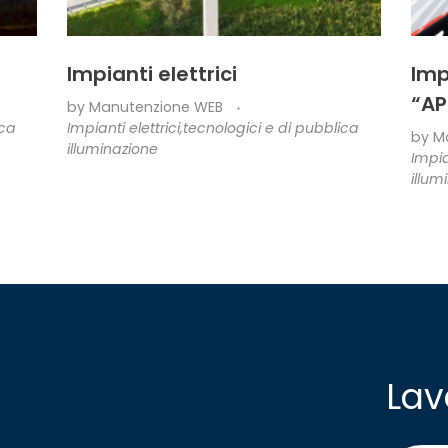
Impianti elettrici
Imp
“AP
by
Manutenzione WEB
ica
Impianti elettrici,tecnologici e di pubblica
by
M
illuminazione
Impia
illum
Lav