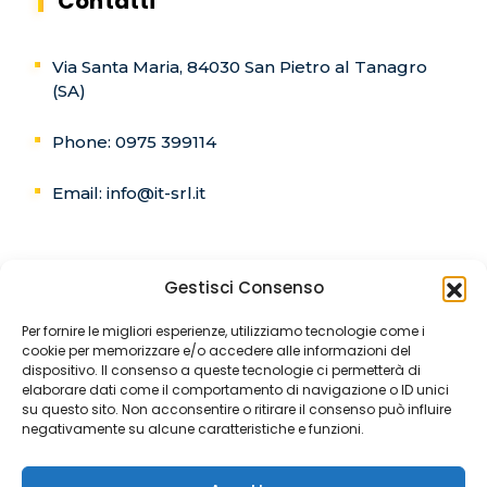
Contatti
Via Santa Maria, 84030 San Pietro al Tanagro
(SA)
Phone: 0975 399114
Email: info@it-srl.it
Gestisci Consenso
C.F. e P.IVA:02768460657
Per fornire le migliori esperienze, utilizziamo tecnologie come i
cookie per memorizzare e/o accedere alle informazioni del
Registro delle imprese di Salerno
dispositivo. Il consenso a queste tecnologie ci permetterà di
elaborare dati come il comportamento di navigazione o ID unici
Codice univoco:5RUO82D
su questo sito. Non acconsentire o ritirare il consenso può influire
negativamente su alcune caratteristiche e funzioni.
REA SA-241131